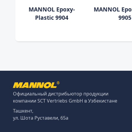
MANNOL Epoxy-
MANNOL Epox
Plastic 9904
9905
®
Официальный дистрибьютор продукции
компании SCT Vertriebs GmbH в Узбекистане
Ташкент,
ул. Шота Руставели, 65а