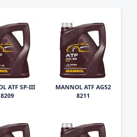
 ATF SP-III
MANNOL ATF AG52
8209
8211