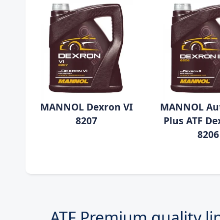
MANNOL Dexron VI
MANNOL Au
8207
Plus ATF Dex
8206
ATF Premium quality li