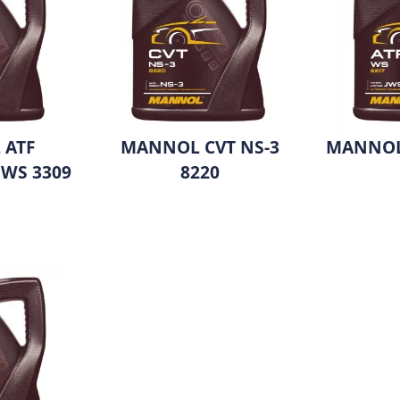
 ATF
MANNOL CVT NS-3
MANNOL
 JWS 3309
8220