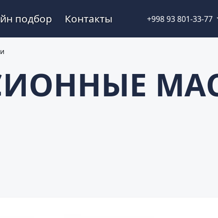
йн подбор
Контакты
+998 93 801-33-77
ти
СИОННЫЕ МА