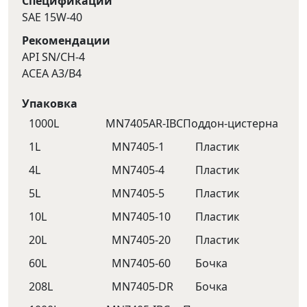
Спецификации
SAE 15W-40
Рекомендации
API SN/CH-4
ACEA A3/B4
Упаковка
1000L
MN7405AR-IBC
Поддон-цистерна
1L
MN7405-1
Пластик
4L
MN7405-4
Пластик
5L
MN7405-5
Пластик
10L
MN7405-10
Пластик
20L
MN7405-20
Пластик
60L
MN7405-60
Бочка
208L
MN7405-DR
Бочка