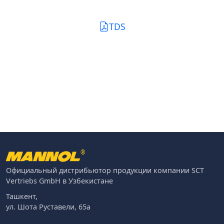
TDS
®
Официальный дистрибьютор продукции компании SCT
Vertriebs GmbH в Узбекистане
Ташкент,
ул. Шота Руставели, 65а