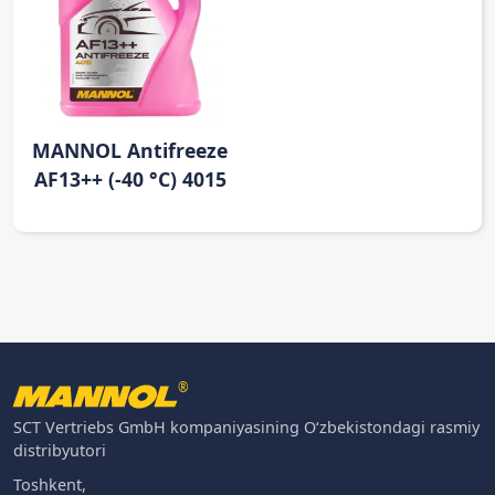
MANNOL Antifreeze
AF13++ (-40 °C) 4015
®
SCT Vertriebs GmbH kompaniyasining O‘zbekistondagi rasmiy
distribyutori
Toshkent,