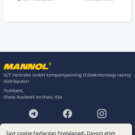
®
SCT Vertriebs GmbH kompaniyasining O‘zbekistondagi rasmiy
distribyutori
Toshkent,
Shota Rustaveli ko‘chasi, 65a
Footer
Kontaktlar
Sayt cookie-fayllardan foydalanadi. Davom etish