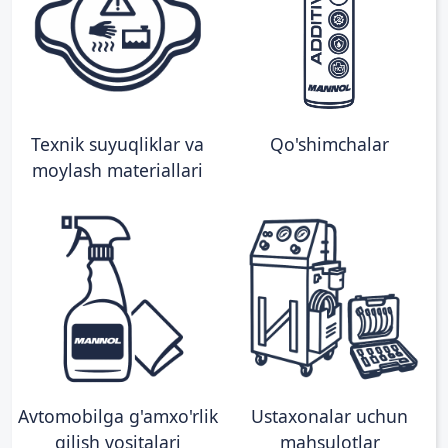
Texnik suyuqliklar va
Qo'shimchalar
moylash materiallari
Avtomobilga g'amxo'rlik
Ustaxonalar uchun
qilish vositalari
mahsulotlar