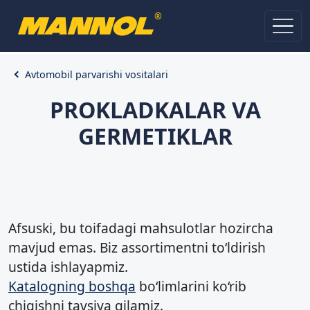
®
Avtomobil parvarishi vositalari
PROKLADKALAR VA
GERMETIKLAR
Afsuski, bu toifadagi mahsulotlar hozircha
mavjud emas. Biz assortimentni to‘ldirish
ustida ishlayapmiz.
Katalogning boshqa
bo‘limlarini ko‘rib
chiqishni tavsiya qilamiz.