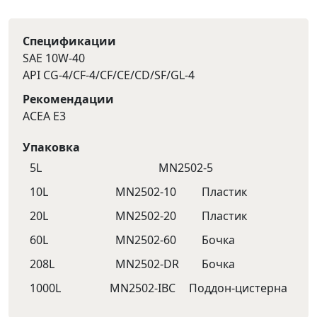
Спецификации
SAE 10W-40
API CG-4/CF-4/CF/CE/CD/SF/GL-4
Рекомендации
ACEA E3
Упаковка
5L
MN2502-5
10L
MN2502-10
Пластик
20L
MN2502-20
Пластик
60L
MN2502-60
Бочка
208L
MN2502-DR
Бочка
1000L
MN2502-IBC
Поддон-цистерна