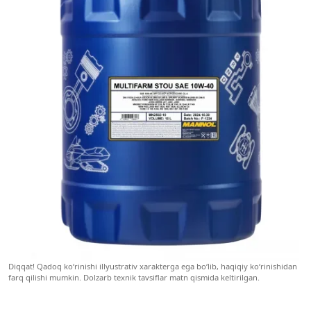
Diqqat! Qadoq ko‘rinishi illyustrativ xarakterga ega bo‘lib, haqiqiy ko‘rinishidan
farq qilishi mumkin. Dolzarb texnik tavsiflar matn qismida keltirilgan.