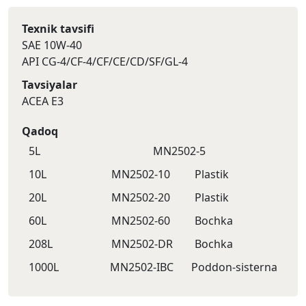
Texnik tavsifi
SAE 10W-40
API CG-4/CF-4/CF/CE/CD/SF/GL-4
Tavsiyalar
ACEA E3
Qadoq
5L
MN2502-5
10L
MN2502-10
Plastik
20L
MN2502-20
Plastik
60L
MN2502-60
Bochka
208L
MN2502-DR
Bochka
1000L
MN2502-IBC
Poddon-sisternа