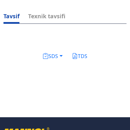
Tavsif
Texnik tavsifi
SDS
TDS
®