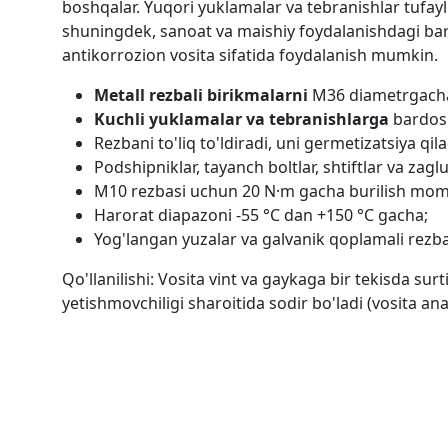
boshqalar. Yuqori yuklamalar va tebranishlar tufayli
shuningdek, sanoat va maishiy foydalanishdagi barc
antikorrozion vosita sifatida foydalanish mumkin.
Metall rezbali birikmalarni
M36 diametrgacha 
Kuchli yuklamalar va tebranishlarga
bardosh 
Rezbani to'liq to'ldiradi, uni germetizatsiya qil
Podshipniklar, tayanch boltlar, shtiftlar va z
M10 rezbasi uchun 20 N·m gacha burilish mom
Harorat diapazoni -55 °C dan +150 °C gacha;
Yog'langan yuzalar va galvanik qoplamali rezba
Qo'llanilishi: Vosita vint va gaykaga bir tekisda su
yetishmovchiligi sharoitida sodir bo'ladi (vosita an