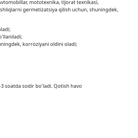
vtomobillar, mototexnika, tijorat texnikasi,
shliqlarni germetizatsiya qilish uchun, shuningdek,
ladi;
llaniladi;
huningdek, korroziyani oldini oladi;
1-3 soatda sodir bo'ladi. Qotish havo