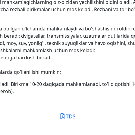
 mahkamlagichlarning o'z-o'zidan yechilishini oldini oladi. A
ha rezbali birikmalar uchun mos keladi. Rezbani va tor bo'
bo'lgan o'lchamda mahkamlaydi va bo'shashishini oldini o
beradi: dvigatellar, transmissiyalar, uzatmalar qutilarida qo'
adi, moy, suv, yonilg'i, texnik suyuqliklar va havo oqishini, s
aglushkalarni mahkamlash uchun mos keladi;
entiga bardosh beradi;
larda qo'llanilishi mumkin;
rtiladi. Birikma 10-20 daqiqada mahkamlanadi, to'liq qotishi 
aerob).
TDS