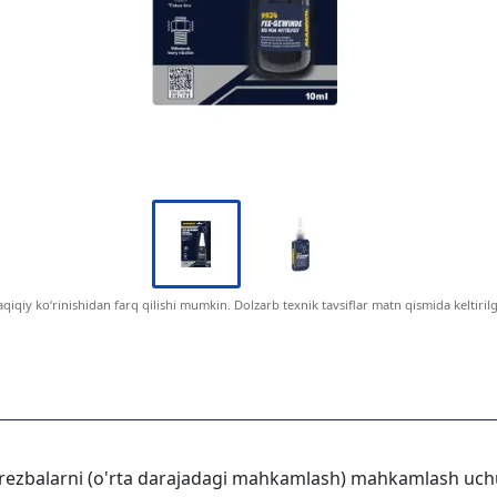
aqiqiy ko‘rinishidan farq qilishi mumkin. Dolzarb texnik tavsiflar matn qismida keltiril
rezbalarni (o'rta darajadagi mahkamlash) mahkamlash uchun 