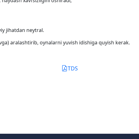
 haydash xavfsizligini oshiradi;
y jihatdan neytral.
uvga) aralashtirib, oynalarni yuvish idishiga quyish kerak.
TDS