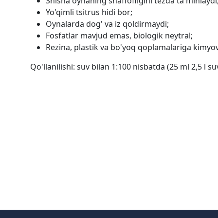
Shisha oynaning shaffofligini tezda ta'minlaydi,
Yo'qimli tsitrus hidi bor;
Oynalarda dog' va iz qoldirmaydi;
Fosfatlar mavjud emas, biologik neytral;
Rezina, plastik va bo'yoq qoplamalariga kimyovi
Qo'llanilishi: suv bilan 1:100 nisbatda (25 ml 2,5 l s