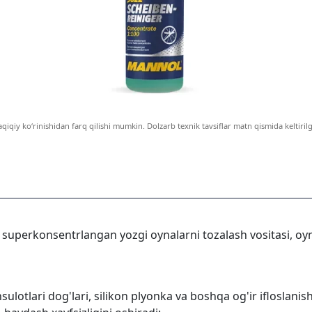
aqiqiy ko‘rinishidan farq qilishi mumkin. Dolzarb texnik tavsiflar matn qismida keltiril
superkonsentrlangan yozgi oynalarni tozalash vositasi, oyn
sulotlari dog'lari, silikon plyonka va boshqa og'ir ifloslanis