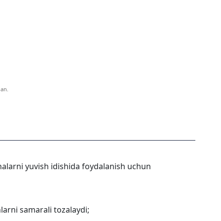
gan.
alarni yuvish idishida foydalanish uchun
hlarni samarali tozalaydi;