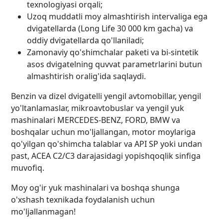
texnologiyasi orqali;
Uzoq muddatli moy almashtirish intervaliga ega
dvigatellarda (Long Life 30 000 km gacha) va
oddiy dvigatellarda qo'llaniladi;
Zamonaviy qo'shimchalar paketi va bi-sintetik
asos dvigatelning quvvat parametrlarini butun
almashtirish oralig'ida saqlaydi.
Benzin va dizel dvigatelli yengil avtomobillar, yengil
yo'ltanlamaslar, mikroavtobuslar va yengil yuk
mashinalari MERCEDES-BENZ, FORD, BMW va
boshqalar uchun mo'ljallangan, motor moylariga
qo'yilgan qo'shimcha talablar va API SP yoki undan
past, ACEA C2/C3 darajasidagi yopishqoqlik sinfiga
muvofiq.
Moy og'ir yuk mashinalari va boshqa shunga
o'xshash texnikada foydalanish uchun
mo'ljallanmagan!