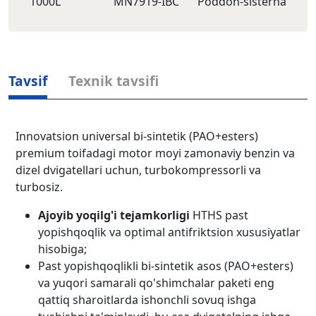
1000L
MN7919-IBC
Poddon-sisternа
Tavsif
Texnik tavsifi
Innovatsion universal bi-sintetik (PAO+esters)
premium toifadagi motor moyi zamonaviy benzin va
dizel dvigatellari uchun, turbokompressorli va
turbosiz.
Ajoyib yoqilg'i tejamkorligi
HTHS past
yopishqoqlik va optimal antifriktsion xususiyatlar
hisobiga;
Past yopishqoqlikli bi-sintetik asos (PAO+esters)
va yuqori samarali qo'shimchalar paketi eng
qattiq sharoitlarda ishonchli sovuq ishga