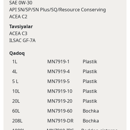
SAE 0W-30
API SN/SP/SN Plus/SQ/Resource Conserving
ACEA C2
Tavsiyalar
ACEA C3
ILSAC GF-7A
Qadoq
1L
MN7919-1
Plastik
4L
MN7919-4
Plastik
5 L
MN7919-5
Plastik
10L
MN7919-10
Plastik
20L
MN7919-20
Plastik
60L
MN7919-60
Bochka
208L
MN7919-DR
Bochka