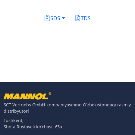
SDS
TDS
®
SCT Vertriebs GmbH kompaniyasining O‘zbekistondagi rasmiy
distribyutori
Toshkent,
Shota Rustaveli ko‘chasi, 65a