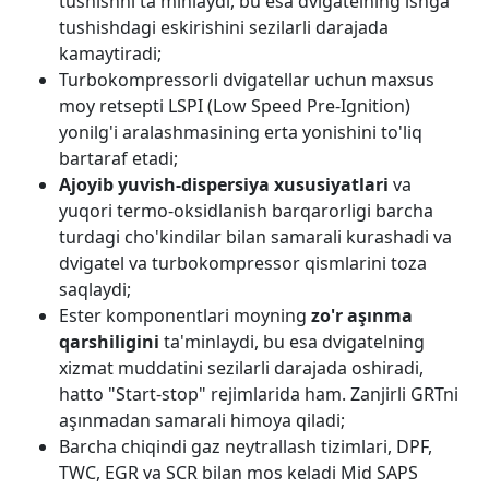
tushishni ta'minlaydi, bu esa dvigatelning ishga
tushishdagi eskirishini sezilarli darajada
kamaytiradi;
Turbokompressorli dvigatellar uchun maxsus
moy retsepti LSPI (Low Speed Pre-Ignition)
yonilg'i aralashmasining erta yonishini to'liq
bartaraf etadi;
Ajoyib yuvish-dispersiya xususiyatlari
va
yuqori termo-oksidlanish barqarorligi barcha
turdagi cho'kindilar bilan samarali kurashadi va
dvigatel va turbokompressor qismlarini toza
saqlaydi;
Ester komponentlari moyning
zo'r aşınma
qarshiligini
ta'minlaydi, bu esa dvigatelning
xizmat muddatini sezilarli darajada oshiradi,
hatto "Start-stop" rejimlarida ham. Zanjirli GRTni
aşınmadan samarali himoya qiladi;
Barcha chiqindi gaz neytrallash tizimlari, DPF,
TWC, EGR va SCR bilan mos keladi Mid SAPS