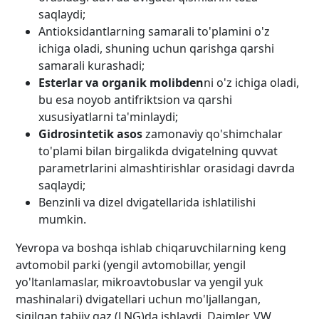
saqlaydi;
Antioksidantlarning samarali to'plamini o'z
ichiga oladi, shuning uchun qarishga qarshi
samarali kurashadi;
Esterlar va organik molibden
ni o'z ichiga oladi,
bu esa noyob antifriktsion va qarshi
xususiyatlarni ta'minlaydi;
Gidrosintetik asos
zamonaviy qo'shimchalar
to'plami bilan birgalikda dvigatelning quvvat
parametrlarini almashtirishlar orasidagi davrda
saqlaydi;
Benzinli va dizel dvigatellarida ishlatilishi
mumkin.
Yevropa va boshqa ishlab chiqaruvchilarning keng
avtomobil parki (yengil avtomobillar, yengil
yo'ltanlamaslar, mikroavtobuslar va yengil yuk
mashinalari) dvigatellari uchun mo'ljallangan,
siqilgan tabiiy gaz (LNG)da ishlaydi. Daimler, VW