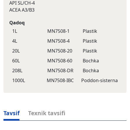
API SL/CH-4
ACEA A3/B3
Qadoq
1L
MN7508-1
Plastik
4L
MN7508-4
Plastik
20L
MN7508-20
Plastik
60L
MN7508-60
Bochka
208L
MN7508-DR
Bochka
1000L
MN7508-IBC
Poddon-sisternа
Tavsif
Texnik tavsifi