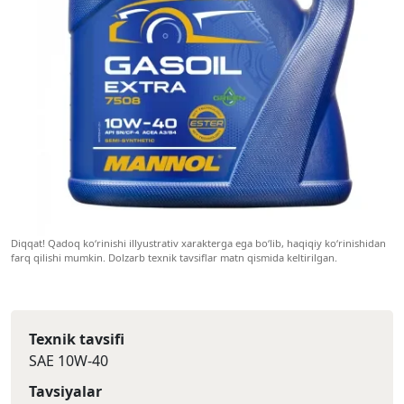
Diqqat! Qadoq ko‘rinishi illyustrativ xarakterga ega bo‘lib, haqiqiy ko‘rinishidan
farq qilishi mumkin. Dolzarb texnik tavsiflar matn qismida keltirilgan.
Texnik tavsifi
SAE 10W-40
Tavsiyalar