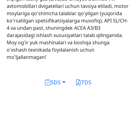
avtomobillari dvigatellari uchun tavsiya etiladi, motor
moylariga qo'shimcha talablar qo'yilgan (yuqorida
ko'rsatilgan spetsifikatsiyalarga muvofiq), API SL/CH-
4 va undan past, shuningdek ACEA A3/B3
darajasidagi ishlash xususiyatlari talab qilinganida.
Moy og'ir yuk mashinalari va boshqa shunga
o'xshash texnikada foydalanish uchun
mo'ljallanmagan!
SDS
TDS