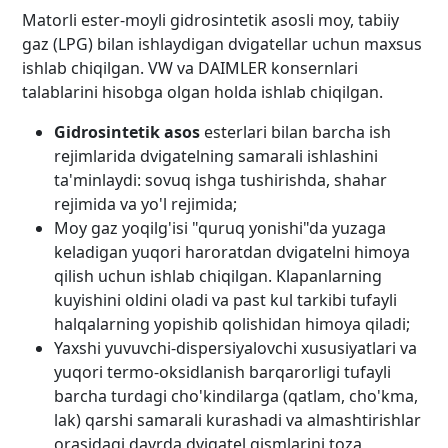
Matorli ester-moyli gidrosintetik asosli moy, tabiiy
gaz (LPG) bilan ishlaydigan dvigatellar uchun maxsus
ishlab chiqilgan. VW va DAIMLER konsernlari
talablarini hisobga olgan holda ishlab chiqilgan.
Gidrosintetik asos
esterlari bilan barcha ish
rejimlarida dvigatelning samarali ishlashini
ta'minlaydi: sovuq ishga tushirishda, shahar
rejimida va yo'l rejimida;
Moy gaz yoqilg'isi "quruq yonishi"da yuzaga
keladigan yuqori haroratdan dvigatelni himoya
qilish uchun ishlab chiqilgan. Klapanlarning
kuyishini oldini oladi va past kul tarkibi tufayli
halqalarning yopishib qolishidan himoya qiladi;
Yaxshi yuvuvchi-dispersiyalovchi xususiyatlari va
yuqori termo-oksidlanish barqarorligi tufayli
barcha turdagi cho'kindilarga (qatlam, cho'kma,
lak) qarshi samarali kurashadi va almashtirishlar
orasidagi davrda dvigatel qismlarini toza