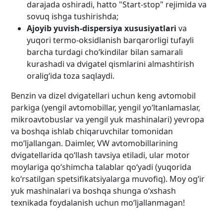
darajada oshiradi, hatto "Start-stop" rejimida va
sovuq ishga tushirishda;
Ajoyib yuvish-dispersiya xususiyatlari
va
yuqori termo-oksidlanish barqarorligi tufayli
barcha turdagi cho‘kindilar bilan samarali
kurashadi va dvigatel qismlarini almashtirish
oralig‘ida toza saqlaydi.
Benzin va dizel dvigatellari uchun keng avtomobil
parkiga (yengil avtomobillar, yengil yo‘ltanlamaslar,
mikroavtobuslar va yengil yuk mashinalari) yevropa
va boshqa ishlab chiqaruvchilar tomonidan
mo‘ljallangan. Daimler, VW avtomobillarining
dvigatellarida qo‘llash tavsiya etiladi, ular motor
moylariga qo‘shimcha talablar qo‘yadi (yuqorida
ko‘rsatilgan spetsifikatsiyalarga muvofiq). Moy og‘ir
yuk mashinalari va boshqa shunga o‘xshash
texnikada foydalanish uchun mo‘ljallanmagan!