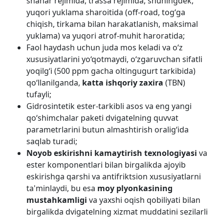
shahar rejimida, trassa rejimida, shuningdek,
yuqori yuklama sharoitida (off-road, tog‘ga
chiqish, tirkama bilan harakatlanish, maksimal
yuklama) va yuqori atrof-muhit haroratida;
Faol haydash uchun juda mos keladi va o‘z
xususiyatlarini yo‘qotmaydi, o‘zgaruvchan sifatli
yoqilg‘i (500 ppm gacha oltingugurt tarkibida)
qo‘llanilganda,
katta ishqoriy zaxira
(TBN)
tufayli;
Gidrosintetik ester-tarkibli asos va eng yangi
qo‘shimchalar paketi dvigatelning quvvat
parametrlarini butun almashtirish oralig‘ida
saqlab turadi;
Noyob eskirishni kamaytirish texnologiyasi
va
ester komponentlari bilan birgalikda ajoyib
eskirishga qarshi va antifriktsion xususiyatlarni
ta'minlaydi, bu esa
moy plyonkasining
mustahkamligi
va yaxshi oqish qobiliyati bilan
birgalikda dvigatelning xizmat muddatini sezilarli