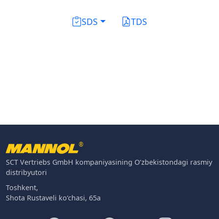
SDS
TDS
®
SCT Vertriebs GmbH kompaniyasining O‘zbekistondagi rasmiy
distribyutori
Toshkent,
Shota Rustaveli ko‘chasi, 65a