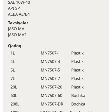
SAE 10W-40
API SP
ACEA A3/B4
Tavsiyalar
JASO MA
JASO MA2
Qadoq
1L
MN7507-1
Plastik
4L
MN7507-4
Plastik
5L
MN7507-5
Plastik
7L
MN7507-7
Plastik
20L
MN7507-20
Plastik
60L
MN7507-60
Bochka
208L
MN7507-DR
Bochka