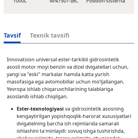
1000L
MN7507-IBC
Poddon-sisternа
Tavsif
Texnik tavsifi
Innovatsion universal ester-tarkibli gidrosintetik
asosli motor moyi benzin va dizel dvigatellari uchun,
yangi va "eski" markalar hamda katta yurish
masofasiga ega avtomobillar uchun mo‘ljallangan.
Yevropa ishlab chiqaruvchilarining talablariga
asoslanib ishlab chiqilgan.
Ester-texnologiyasi
va gidrosintetik asosning
kengaytirilgan yopishqoqlik-harorat xususiyatlari
dvigatelning barcha ish rejimlarida samarali
ishlashini ta'minlaydi: sovuq ishga tushirishda,