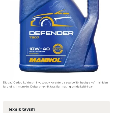
Diqqat! Qadoq ko‘rinishi illyustrativ xarakterga ega bo‘lib, haqiqiy ko‘rinishidan
farq qilishi mumkin. Dolzarb texnik tavsiflar matn qismida keltirilgan.
Texnik tavsifi