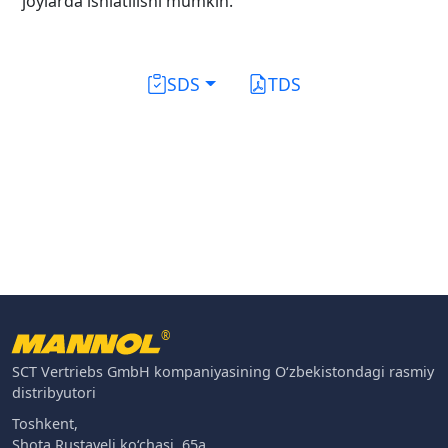
joylarda ishlatilishi mumkin.
SDS
TDS
®
SCT Vertriebs GmbH kompaniyasining O‘zbekistondagi rasmiy
distribyutori
Toshkent,
Shota Rustaveli ko‘chasi, 65a