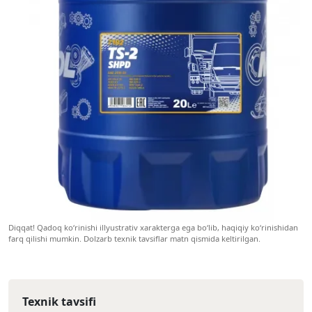
Diqqat! Qadoq ko‘rinishi illyustrativ xarakterga ega bo‘lib, haqiqiy ko‘rinishidan
farq qilishi mumkin. Dolzarb texnik tavsiflar matn qismida keltirilgan.
Texnik tavsifi