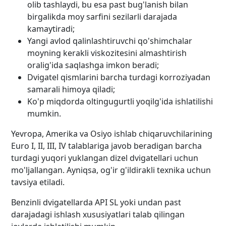
olib tashlaydi, bu esa past bug'lanish bilan
birgalikda moy sarfini sezilarli darajada
kamaytiradi;
Yangi avlod qalinlashtiruvchi qo'shimchalar
moyning kerakli viskozitesini almashtirish
oralig'ida saqlashga imkon beradi;
Dvigatel qismlarini barcha turdagi korroziyadan
samarali himoya qiladi;
Ko'p miqdorda oltingugurtli yoqilg'ida ishlatilishi
mumkin.
Yevropa, Amerika va Osiyo ishlab chiqaruvchilarining
Euro I, II, III, IV talablariga javob beradigan barcha
turdagi yuqori yuklangan dizel dvigatellari uchun
mo'ljallangan. Ayniqsa, og'ir g'ildirakli texnika uchun
tavsiya etiladi.
Benzinli dvigatellarda API SL yoki undan past
darajadagi ishlash xususiyatlari talab qilingan