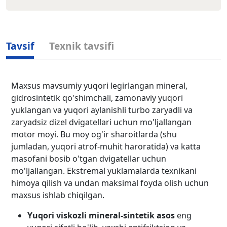
Tavsif
Texnik tavsifi
Maxsus mavsumiy yuqori legirlangan mineral,
gidrosintetik qo'shimchali, zamonaviy yuqori
yuklangan va yuqori aylanishli turbo zaryadli va
zaryadsiz dizel dvigatellari uchun mo'ljallangan
motor moyi. Bu moy og'ir sharoitlarda (shu
jumladan, yuqori atrof-muhit haroratida) va katta
masofani bosib o'tgan dvigatellar uchun
mo'ljallangan. Ekstremal yuklamalarda texnikani
himoya qilish va undan maksimal foyda olish uchun
maxsus ishlab chiqilgan.
Yuqori viskozli mineral-sintetik asos
eng