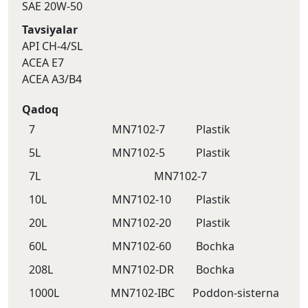
SAE 20W-50
Tavsiyalar
API CH-4/SL
ACEA E7
ACEA A3/B4
Qadoq
7
MN7102-7
Plastik
5L
MN7102-5
Plastik
7L
MN7102-7
10L
MN7102-10
Plastik
20L
MN7102-20
Plastik
60L
MN7102-60
Bochka
208L
MN7102-DR
Bochka
1000L
MN7102-IBC
Poddon-sisternа