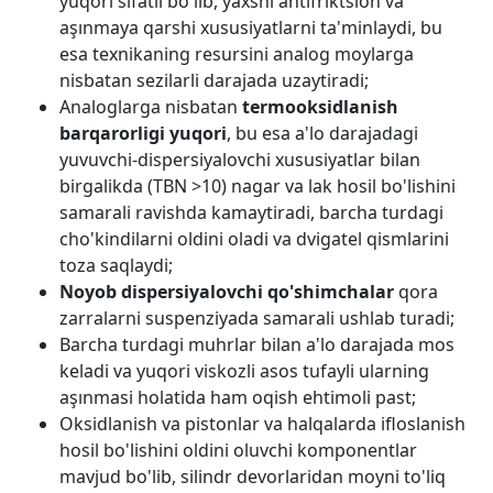
yuqori sifatli bo'lib, yaxshi antifriktsion va
aşınmaya qarshi xususiyatlarni ta'minlaydi, bu
esa texnikaning resursini analog moylarga
nisbatan sezilarli darajada uzaytiradi;
Analoglarga nisbatan
termooksidlanish
barqarorligi yuqori
, bu esa a'lo darajadagi
yuvuvchi-dispersiyalovchi xususiyatlar bilan
birgalikda (TBN >10) nagar va lak hosil bo'lishini
samarali ravishda kamaytiradi, barcha turdagi
cho'kindilarni oldini oladi va dvigatel qismlarini
toza saqlaydi;
Noyob dispersiyalovchi qo'shimchalar
qora
zarralarni suspenziyada samarali ushlab turadi;
Barcha turdagi muhrlar bilan a'lo darajada mos
keladi va yuqori viskozli asos tufayli ularning
aşınmasi holatida ham oqish ehtimoli past;
Oksidlanish va pistonlar va halqalarda ifloslanish
hosil bo'lishini oldini oluvchi komponentlar
mavjud bo'lib, silindr devorlaridan moyni to'liq