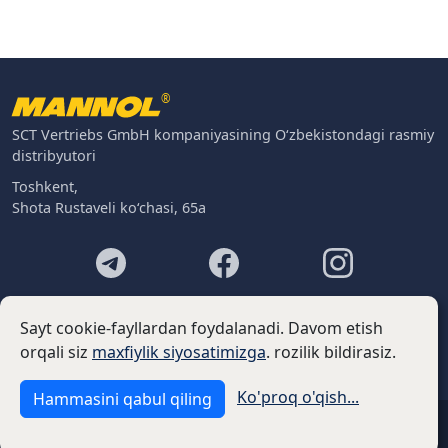
®
SCT Vertriebs GmbH kompaniyasining O‘zbekistondagi rasmiy
distribyutori
Toshkent,
Shota Rustaveli ko‘chasi, 65a
Footer
Kontaktlar
Sayt cookie-fayllardan foydalanadi. Davom etish
Biz haqimizda
orqali siz
maxfiylik siyosatimizga
. rozilik bildirasiz.
Ko'proq o'qish...
Hammasini qabul qiling
MANNOL © 2026