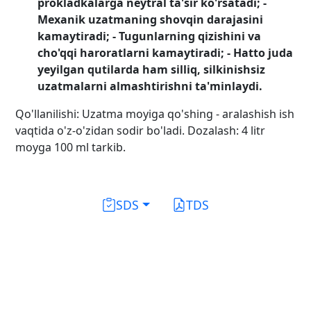
prokladkalarga neytral ta'sir ko'rsatadi;
-
Mexanik uzatmaning shovqin darajasini
kamaytiradi;
- Tugunlarning qizishini va
cho'qqi haroratlarni kamaytiradi;
- Hatto juda
yeyilgan qutilarda ham silliq, silkinishsiz
uzatmalarni almashtirishni ta'minlaydi.
Qo'llanilishi: Uzatma moyiga qo'shing - aralashish ish
vaqtida o'z-o'zidan sodir bo'ladi. Dozalash: 4 litr
moyga 100 ml tarkib.
SDS
TDS