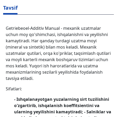
Tavsif
Getriebeoel-Additiv Manual - mexanik uzatmalar
uchun moy qo'shimchasi, ishqalanishni va yeyilishni
kamaytiradi. Har qanday turdagi uzatma moyi
(mineral va sintetik) bilan mos keladi. Mexanik
uzatmalar qutilari, orqa ko'priklar, taqsimlash qutilari
va moyli karterli mexanik boshqaruv tizimlari uchun
mos keladi. Yuqori ish haroratlarida va uzatma
mexanizmlarining sezilarli yeyilishida foydalanish
tavsiya etiladi.
Sifatlari:
- Ishqalanayotgan yuzalarning sirt tuzilishini
o'zgartirib, ishqalanish koeffitsientini va
ularning yeyilishini kamaytiradi;
- Salniklar va