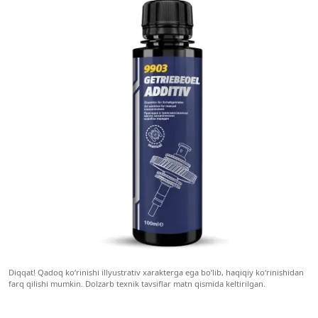
Diqqat! Qadoq ko‘rinishi illyustrativ xarakterga ega bo‘lib, haqiqiy ko‘rinishidan
farq qilishi mumkin. Dolzarb texnik tavsiflar matn qismida keltirilgan.