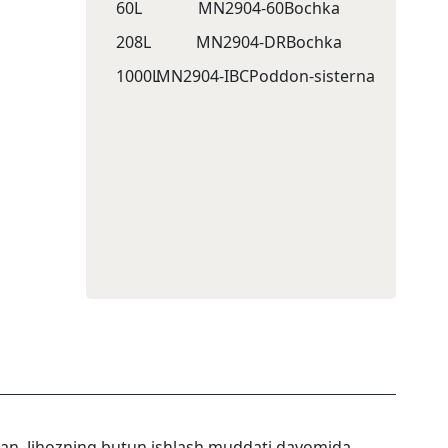
60L
MN2904-60
Bochka
208L
MN2904-DR
Bochka
1000L
MN2904-IBC
Poddon-sisternа
ilgan. Jihozning butun ishlash muddati davomida