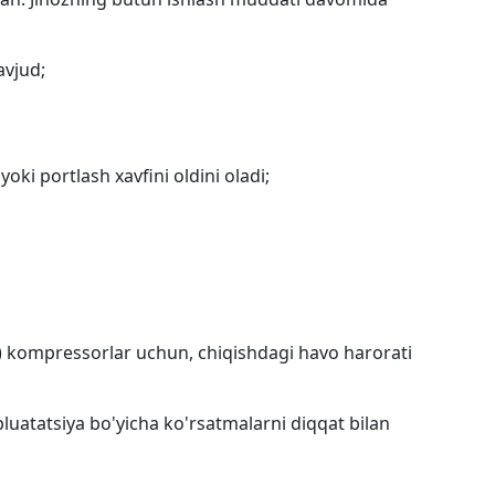
avjud;
oki portlash xavfini oldini oladi;
imi) kompressorlar uchun, chiqishdagi havo harorati
spluatatsiya bo'yicha ko'rsatmalarni diqqat bilan