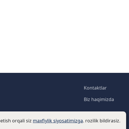
Footer
Kontaktlar
Biz haqimizda
etish orqali siz
maxfiylik siyosatimizga
. rozilik bildirasiz.