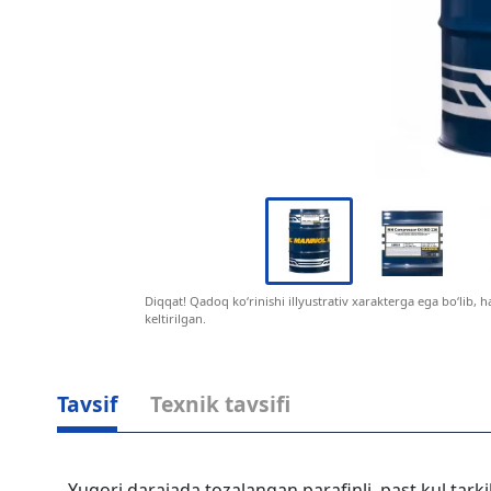
Diqqat! Qadoq ko‘rinishi illyustrativ xarakterga ega bo‘lib, 
keltirilgan.
Tavsif
Texnik tavsifi
Yuqori darajada tozalangan parafinli, past kul tark