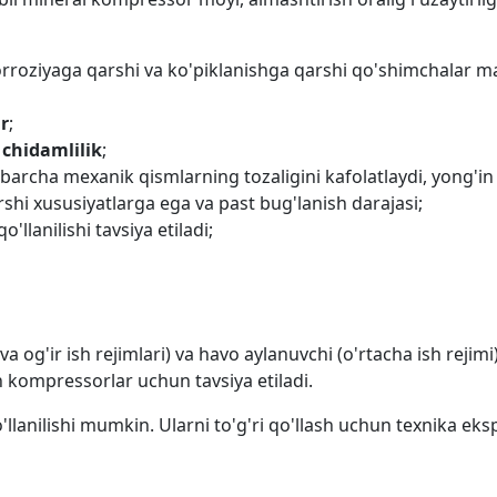
korroziyaga qarshi va ko'piklanishga qarshi qo'shimchalar m
r
;
 chidamlilik
;
 barcha mexanik qismlarning tozaligini kafolatlaydi, yong'in y
shi xususiyatlarga ega va past bug'lanish darajasi;
llanilishi tavsiya etiladi;
a va og'ir ish rejimlari) va havo aylanuvchi (o'rtacha ish rej
n kompressorlar uchun tavsiya etiladi.
o'llanilishi mumkin. Ularni to'g'ri qo'llash uchun texnika ek