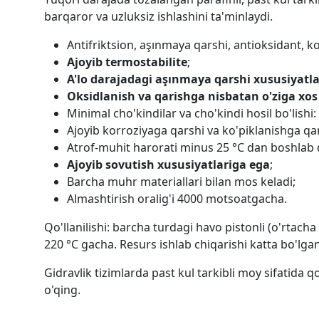
barqaror va uzluksiz ishlashini ta'minlaydi.
Antifriktsion, aşınmaya qarshi, antioksidant, 
Ajoyib termostabilite
;
A'lo darajadagi aşınmaya qarshi xususiyatla
Oksidlanish va qarishga nisbatan o'ziga xos
Minimal cho'kindilar va cho'kindi hosil bo'lishi:
Ajoyib korroziyaga qarshi va ko'piklanishga qar
Atrof-muhit harorati minus 25 °C dan boshlab qo'
Ajoyib sovutish xususiyatlariga ega
;
Barcha muhr materiallari bilan mos keladi;
Almashtirish oralig'i 4000 motsoatgacha.
Qo'llanilishi: barcha turdagi havo pistonli (o'rtach
220 °C gacha. Resurs ishlab chiqarishi katta bo'lga
Gidravlik tizimlarda past kul tarkibli moy sifatida q
o'qing.