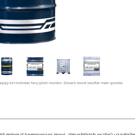
haqiqiy ko‘rinishidan farq qilishi mumkin. Dolzarb texnik tavsiflar matn qismida
ibli mineral kompressor moyi, almashtirish oralig'i uzaytir