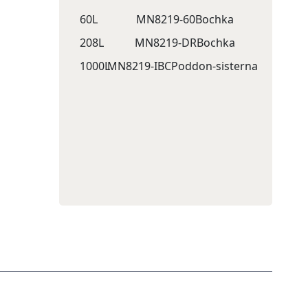
60L
MN8219-60
Bochka
208L
MN8219-DR
Bochka
1000L
MN8219-IBC
Poddon-sisternа