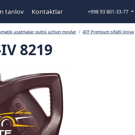
n tanlov
Kontaktlar
+998 93 801-33-77
omatik uzatmalar qutisi uchun moylar
ATF Premium sifatli liniya
IV 8219