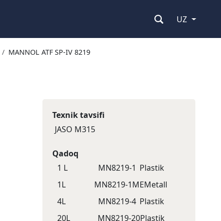
UZ
MANNOL ATF SP-IV 8219
Texnik tavsifi
JASO M315
Qadoq
1 L
MN8219-1
Plastik
1L
MN8219-1ME
Metall
4L
MN8219-4
Plastik
20L
MN8219-20
Plastik