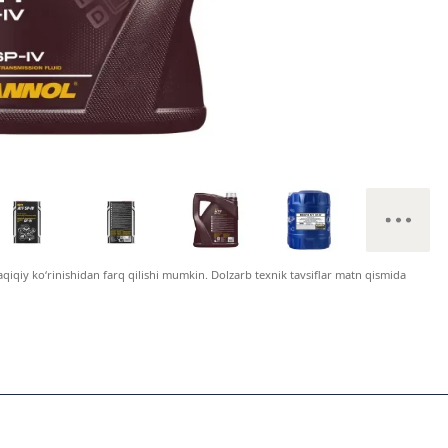
haqiqiy ko‘rinishidan farq qilishi mumkin. Dolzarb texnik tavsiflar matn qismida