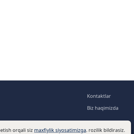
Footer
Kontaktlar
Biz haqimizda
etish orqali siz
maxfiylik siyosatimizga
. rozilik bildirasiz.