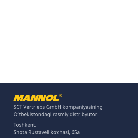
®
SCT Vertriebs GmbH kompaniyasining
O‘zbekistondagi rasmiy distribyutori
Toshkent,
Shota Rustaveli ko‘chasi, 65a