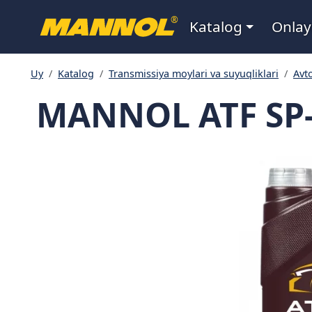
Navigatsiya
®
Katalog
Onlay
Uy
Katalog
Transmissiya moylari va suyuqliklari
Avt
MANNOL ATF SP-