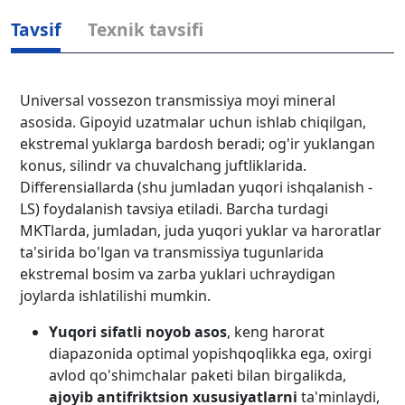
Tavsif
Texnik tavsifi
Universal vossezon transmissiya moyi mineral
asosida. Gipoyid uzatmalar uchun ishlab chiqilgan,
ekstremal yuklarga bardosh beradi; og'ir yuklangan
konus, silindr va chuvalchang juftliklarida.
Differensiallarda (shu jumladan yuqori ishqalanish -
LS) foydalanish tavsiya etiladi. Barcha turdagi
MKTlarda, jumladan, juda yuqori yuklar va haroratlar
ta'sirida bo'lgan va transmissiya tugunlarida
ekstremal bosim va zarba yuklari uchraydigan
joylarda ishlatilishi mumkin.
Yuqori sifatli noyob asos
, keng harorat
diapazonida optimal yopishqoqlikka ega, oxirgi
avlod qo'shimchalar paketi bilan birgalikda,
ajoyib antifriktsion xususiyatlarni
ta'minlaydi,