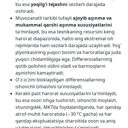
bu esa
yoqilg'i tejashni
sezilarli darajada
oshiradi;
Muvozanatli tarkibi tufayli
ajoyib aşınma va
mukammal qarshi aşınma xususiyatlarini
ta'minlaydi, bu esa texnikaning resursini keng
harorat diapazonida, hatto eng ekstremal ish
rejimlarida ham sezilarli darajada uzaytiradi. Yog'
plyonkasining yuqori bosim va haroratlarga juda
yuqori chidamliligiga ega. Differensiallarning
qotib qolishini oldini oladi va barmoqlarni
aşınishini kamaytiradi;
O'z-o'zini bloklaydigan differensiallarning
ishonchli ishlashini ta'minlaydi;
Kerakli past harorat xususiyatlarini ta'minlaydi,
bu esa oson ishga tushirish, ishonchli moylash,
shuningdek, MKTda foydalanilganda, har qanday
atrof-muhit haroratida (−30 °C gacha) va har
qanday ekspluatatsiya sharoitida oson va aniq
uzatmalarni almashtirishni ta'minlaydi;