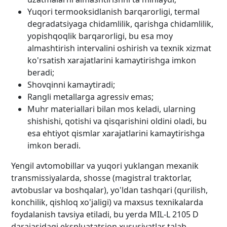
Yuqori termooksidlanish barqarorligi, termal
degradatsiyaga chidamlilik, qarishga chidamlilik,
yopishqoqlik barqarorligi, bu esa moy
almashtirish intervalini oshirish va texnik xizmat
ko'rsatish xarajatlarini kamaytirishga imkon
beradi;
Shovqinni kamaytiradi;
Rangli metallarga agressiv emas;
Muhr materiallari bilan mos keladi, ularning
shishishi, qotishi va qisqarishini oldini oladi, bu
esa ehtiyot qismlar xarajatlarini kamaytirishga
imkon beradi.
Yengil avtomobillar va yuqori yuklangan mexanik
transmissiyalarda, shosse (magistral traktorlar,
avtobuslar va boshqalar), yo'ldan tashqari (qurilish,
konchilik, qishloq xo'jaligi) va maxsus texnikalarda
foydalanish tavsiya etiladi, bu yerda MIL-L 2105 D
darajasidagi ekspluatatsion xususiyatlar talab