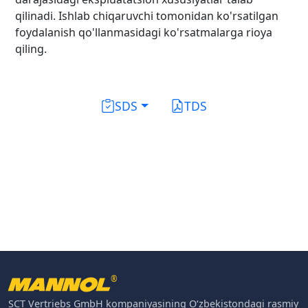
qilinadi. Ishlab chiqaruvchi tomonidan ko'rsatilgan
foydalanish qo'llanmasidagi ko'rsatmalarga rioya
qiling.
SDS
TDS
®
SCT Vertriebs GmbH kompaniyasining O‘zbekistondagi rasmiy