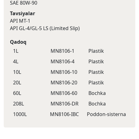
SAE 80W-90
Tavsiyalar
API MT-1
API GL-4/GL-5 LS (Limited Slip)
Qadoq
1L
MN8106-1
Plastik
4L
MN8106-4
Plastik
10L
MN8106-10
Plastik
20L
MN8106-20
Plastik
60L
MN8106-60
Bochka
208L
MN8106-DR
Bochka
1000L
MN8106-IBC
Poddon-sisternа