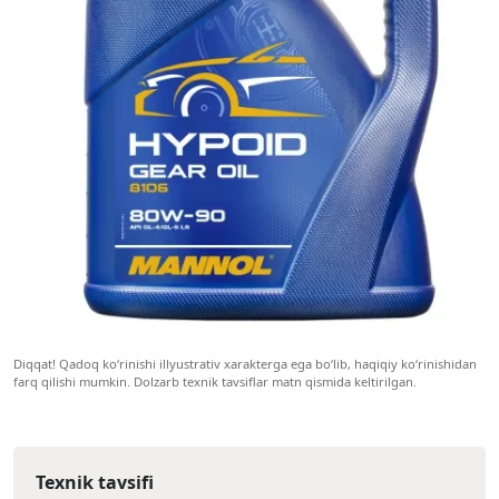
Diqqat! Qadoq ko‘rinishi illyustrativ xarakterga ega bo‘lib, haqiqiy ko‘rinishidan
farq qilishi mumkin. Dolzarb texnik tavsiflar matn qismida keltirilgan.
Texnik tavsifi