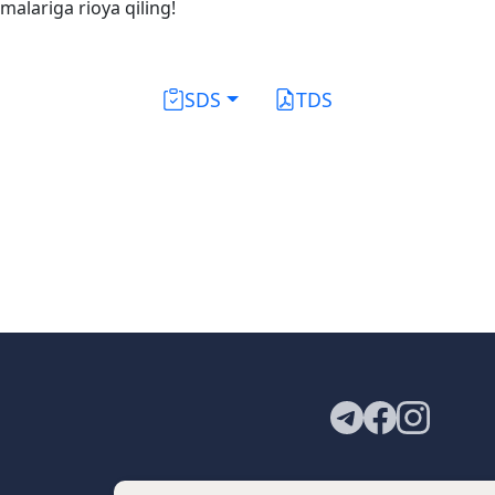
malariga rioya qiling!
SDS
TDS