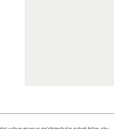
utisi uchun maxsus qo'shimchalar paketi bilan, shu