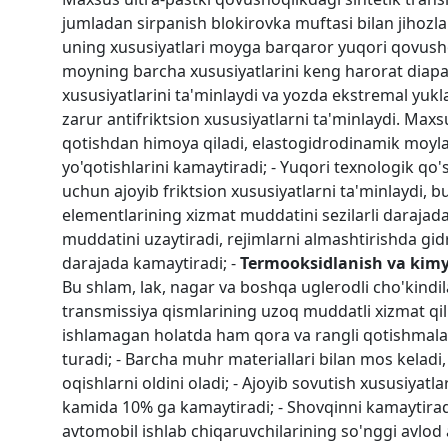
jumladan sirpanish blokirovka muftasi bilan jihozla
uning xususiyatlari moyga barqaror yuqori qovushoq
moyning barcha xususiyatlarini keng harorat diapa
xususiyatlarini ta'minlaydi va yozda ekstremal yuk
zarur antifriktsion xususiyatlarni ta'minlaydi. Max
qotishdan himoya qiladi, elastogidrodinamik moylash 
yo'qotishlarini kamaytiradi; - Yuqori texnologik qo'
uchun ajoyib friktsion xususiyatlarni ta'minlaydi, b
elementlarining xizmat muddatini sezilarli darajada
muddatini uzaytiradi, rejimlarni almashtirishda gidr
darajada kamaytiradi; -
Termooksidlanish va kimy
Bu shlam, lak, nagar va boshqa uglerodli cho'kindila
transmissiya qismlarining uzoq muddatli xizmat qili
ishlamagan holatda ham qora va rangli qotishmalard
turadi; - Barcha muhr materiallari bilan mos keladi, 
oqishlarni oldini oladi; - Ajoyib sovutish xususiyat
kamida 10% ga kamaytiradi; - Shovqinni kamaytirad
avtomobil ishlab chiqaruvchilarining so'nggi avlod 