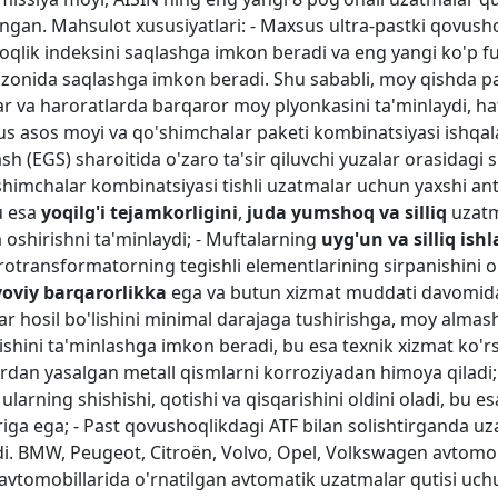
ngan. Mahsulot xususiyatlari: - Maxsus ultra-pastki qovusho
lik indeksini saqlashga imkon beradi va eng yangi ko'p fun
zonida saqlashga imkon beradi. Shu sababli, moy qishda pa
lar va haroratlarda barqaror moy plyonkasini ta'minlaydi, h
sus asos moyi va qo'shimchalar paketi kombinatsiyasi ishqal
(EGS) sharoitida o'zaro ta'sir qiluvchi yuzalar orasidagi sil
shimchalar kombinatsiyasi tishli uzatmalar uchun yaxshi anti
u esa
yoqilg'i tejamkorligini
,
juda yumshoq va silliq
uzatm
 oshirishni ta'minlaydi; - Muftalarning
uyg'un va silliq ishl
otransformatorning tegishli elementlarining sirpanishini oldin
oviy barqarorlikka
ega va butun xizmat muddati davomida 
r hosil bo'lishini minimal darajaga tushirishga, moy almashti
shini ta'minlashga imkon beradi, bu esa texnik xizmat ko'rsa
an yasalgan metall qismlarni korroziyadan himoya qiladi; -
ularning shishishi, qotishi va qisqarishini oldini oladi, bu e
lariga ega; - Past qovushoqlikdagi ATF bilan solishtirganda 
i. BMW, Peugeot, Citroën, Volvo, Opel, Volkswagen avtomob
avtomobillarida o'rnatilgan avtomatik uzatmalar qutisi uchun 