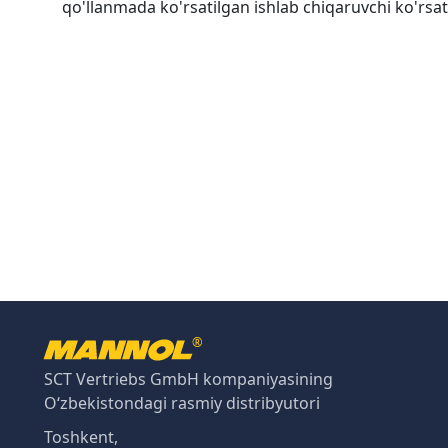
qo'llanmada ko'rsatilgan ishlab chiqaruvchi ko'rsat
®
SCT Vertriebs GmbH kompaniyasining
O‘zbekistondagi rasmiy distribyutori
Toshkent,