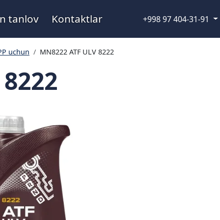
n tanlov
Kontaktlar
+998 97 404-31-91
P uchun
MN8222 ATF ULV 8222
 8222