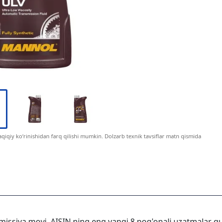
haqiqiy ko‘rinishidan farq qilishi mumkin. Dolzarb texnik tavsiflar matn qismida
missiya moyi, AISIN ning eng yangi 8 pog'onali uzatmalar q