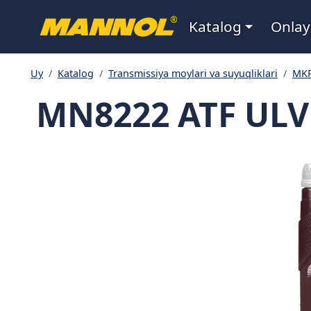
Navigatsiya
®
Katalog
Onlay
Uy
Katalog
Transmissiya moylari va suyuqliklari
MKP
MN8222 ATF ULV