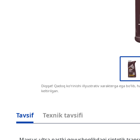
Diqqat! Qadoq ko‘rinishi illyustrativ xarakterga ega bo‘lib, 
keltirilgan.
Tavsif
Texnik tavsifi
Maxsus ultra-pastki qovushoqlikdagi sintetik trans