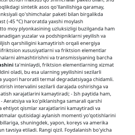
qlikdagi sintetik asos qo'llanilishiga qaramay,
ksiyali qo'shimchalar paketi bilan birgalikda
st (-45 °C) haroratda yaxshi moylash
atto moy plyonkasining uzluksizligi buzilganda ham
anadigan yuzalar va podshipniklarni yeyilish va
jish qarshiligini kamaytirish orqali energiya
friktsion xususiyatlarni va friktsion elementlar
alarni almashtirishni va transmissiyaning barcha
ashini
ta'minlaydi, friktsion elementlarning xizmat
i oladi, bu esa ularning yeyilishini sezilarli
yuqori haroratli termal degradatsiyaga chidamli.
rish intervalini sezilarli darajada oshirishga va
tish xarajatlarini kamaytiradi; - Ish paytida ham,
 Aeratsiya va ko'piklanishga samarali qarshi
sa ehtiyot qismlar xarajatlarini kamaytiradi va
uzatmalar qutisidagi aylanish momenti yo'qotishlarini
illariga, shuningdek, yapon, koreys va amerika
tavsiya etiladi. Rangi qizil. Foydalanish bo'yicha