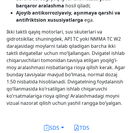
barqaror aralashma
hosil qiladi;
Ajoyib antikorroziyaviy, aşınmaya qarshi va
antifriktsion xususiyatlarga
ega.
Ikki taktli qayiq motorlari, suv skuterlari va
gidrotsikllar, shuningdek, API TC yoki NMMA TC W2
darajasidagi moylarni talab qiladigan barcha ikki
taktli dvigatellar uchun mo‘ljallangan. Dvigatel ishlab
chiqaruvchilari tomonidan tavsiya etilgan yoqilg‘i-
moy aralashmasi nisbatlariga rioya qilish kerak. Agar
bunday tavsiyalar mavjud bo‘lmasa, normal dozaj
1:50 nisbatida hisoblanadi. Dvigatelning foydalanish
qo‘llanmasida ko‘rsatilgan ishlab chiqaruvchi
ko‘rsatmalariga rioya qiling! Aralashmadagi moyni
vizual nazorat qilish uchun yashil rangga bo‘yalgan.
SDS
TDS