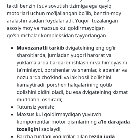
taktli benzinli suv sovutish tizimiga ega qayiq
motorlari uchun mo‘ljallangan bo‘lib, benzin-moy
aralashmasidan foydalanadi. Yuqori tozalangan
asosiy moy va maxsus kul qoldirmaydigan
qo‘shimchalar kompleksidan tayyorlangan.
Muvozanatli tarkib
dvigatelning eng og‘ir
sharoitlarda, jumladan yuqori harorat va
yuklamalarda barqaror ishlashini va himoyasini
ta’minlaydi, porshenlar va shamlar, klapanlar va
nozularda cho‘kindi va lak hosil bo‘lishini
kamaytiradi, porshen halqalarining qotib
qolishini oldini oladi, bu esa dvigatelning xizmat
muddatini oshiradi;
Tutunsiz yonish;
Maxsus kul qoldirmaydigan yuvuvchi
komponentlar motor qismlarining
a’lo darajada
tozaligini
saqlaydi;
Barcha turdagi yoqilg‘ilar bilan
tezda juda