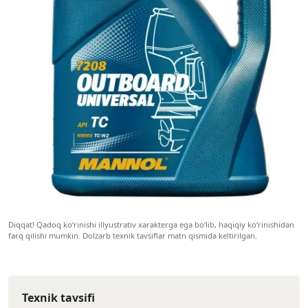
Diqqat! Qadoq ko‘rinishi illyustrativ xarakterga ega bo‘lib, haqiqiy ko‘rinishidan
farq qilishi mumkin. Dolzarb texnik tavsiflar matn qismida keltirilgan.
Texnik tavsifi