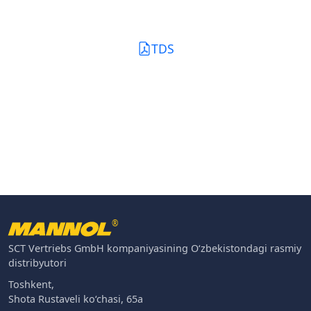
TDS
®
SCT Vertriebs GmbH kompaniyasining O‘zbekistondagi rasmiy
distribyutori
Toshkent,
Shota Rustaveli ko‘chasi, 65a