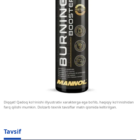
Diqqat! Qadoq ko‘rinishi illyustrativ xarakterga ega bo‘lib, haqiqiy ko‘rinishidan
farq qilishi mumkin. Dolzarb texnik tavsiflar matn qismida keltirilgan.
Tavsif