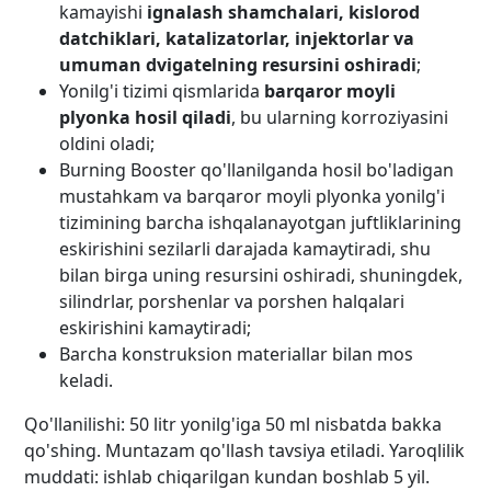
kamayishi
ignalash shamchalari, kislorod
datchiklari, katalizatorlar, injektorlar va
umuman dvigatelning resursini oshiradi
;
Yonilg'i tizimi qismlarida
barqaror moyli
plyonka hosil qiladi
, bu ularning korroziyasini
oldini oladi;
Burning Booster qo'llanilganda hosil bo'ladigan
mustahkam va barqaror moyli plyonka yonilg'i
tizimining barcha ishqalanayotgan juftliklarining
eskirishini sezilarli darajada kamaytiradi, shu
bilan birga uning resursini oshiradi, shuningdek,
silindrlar, porshenlar va porshen halqalari
eskirishini kamaytiradi;
Barcha konstruksion materiallar bilan mos
keladi.
Qo'llanilishi: 50 litr yonilg'iga 50 ml nisbatda bakka
qo'shing. Muntazam qo'llash tavsiya etiladi. Yaroqlilik
muddati: ishlab chiqarilgan kundan boshlab 5 yil.