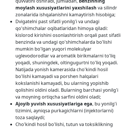
quvvatini oshiradi, jumladan,
benzinning
moylash xususiyatlarini yaxshilash
va silindr
zonalarida ishqalanishni kamaytirish hisobiga;
Dvigatelni past sifatli yonilg'i va undagi
qo'shimchalar oqibatlaridan himoya qiladi:
kislorod kirishini osonlashtirish orqali past sifatli
benzinda va undagi qo'shimchalarda bo'lishi
mumkin bo'lgan yuqori molekulyar
uglevodorodlar va aromatik birikmalarni to'liq
yoqadi, shuningdek, oltingugurtni to'liq yoqadi.
Natijada yonish kamerasida cho'kindi hosil
bo'lishi kamayadi va porshen halqalari
kokslanishi kamayadi, bu ularning yopishib
qolishini oldini oladi. Bularning barchasi yonilg'i
va moyning ortiqcha sarfini oldini oladi;
Ajoyib yuvish xususiyatlariga ega
, bu yonilg'i
tizimini, ayniqsa purkagichlarni (injektorlarni)
toza saqlaydi;
Cho'kindi hosil bo'lishi, tutun va toksiklikning