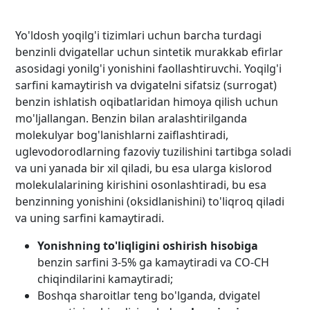
Yo'ldosh yoqilg'i tizimlari uchun barcha turdagi
benzinli dvigatellar uchun sintetik murakkab efirlar
asosidagi yonilg'i yonishini faollashtiruvchi. Yoqilg'i
sarfini kamaytirish va dvigatelni sifatsiz (surrogat)
benzin ishlatish oqibatlaridan himoya qilish uchun
mo'ljallangan. Benzin bilan aralashtirilganda
molekulyar bog'lanishlarni zaiflashtiradi,
uglevodorodlarning fazoviy tuzilishini tartibga soladi
va uni yanada bir xil qiladi, bu esa ularga kislorod
molekulalarining kirishini osonlashtiradi, bu esa
benzinning yonishini (oksidlanishini) to'liqroq qiladi
va uning sarfini kamaytiradi.
Yonishning to'liqligini oshirish hisobiga
benzin sarfini 3-5% ga kamaytiradi va CO-CH
chiqindilarini kamaytiradi;
Boshqa sharoitlar teng bo'lganda, dvigatel